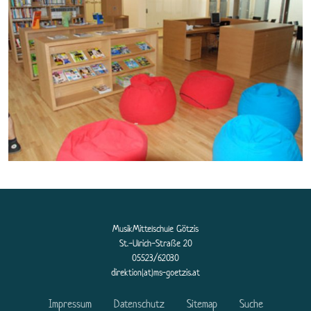
MusikMittelschule Götzis
St.-Ulrich-Straße 20
05523/62030
direktion(at)ms-goetzis.at
Impressum
Datenschutz
Sitemap
Suche