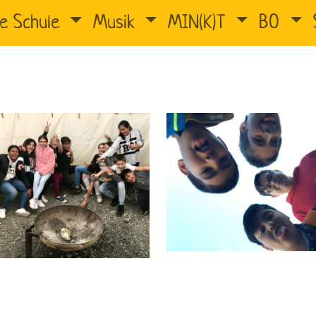
e Schule
Musik
MIN(K)T
BO