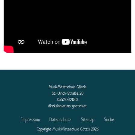
MusikMittelschule Götzis
St.-Ulrich-Straße 20
05523/62030
direktion(at)ms-goetzis.at
Impressum
Datenschutz
Sitemap
Suche
Copyright
MusikMittelschule Götzis
2026