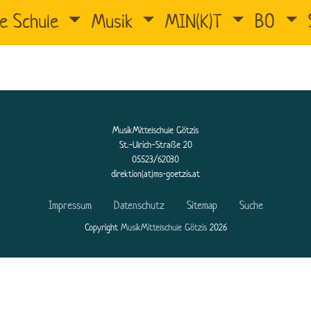
e Schule
Musik
MIN(K)T
BO
MusikMittelschule Götzis
St.-Ulrich-Straße 20
05523/62030
direktion(at)ms-goetzis.at
Impressum
Datenschutz
Sitemap
Suche
Copyright
MusikMittelschule Götzis
2026