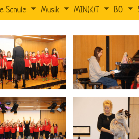
e Schule
Musik
MIN(K)T
BO