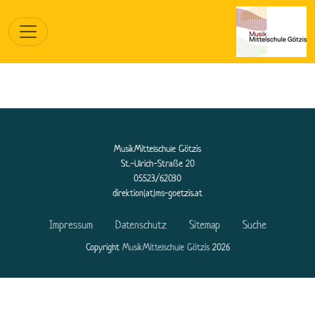
MusikMittelschule Götzis
St.-Ulrich-Straße 20
05523/62030
direktion(at)ms-goetzis.at
Impressum
Datenschutz
Sitemap
Suche
Copyright
MusikMittelschule Götzis
2026